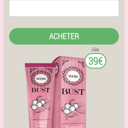
ACHETER
78€
39€