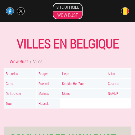
SITE OFFICIEL
WOW BUST
VILLES EN BELGIQUE
Wow Bust
Villes
Bruxelles
Bruges
Liege
Arlon
Gand
Zoersel
Knokke-Het Zoet
Courtrai
De Louvain
Malines
Mons
NAMUR
Tour
Hasselt