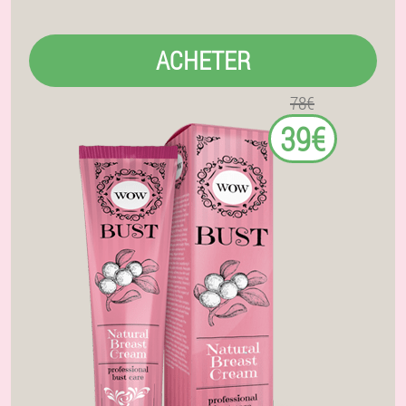
ACHETER
78€
39€